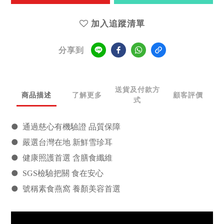
加入追蹤清單
分享到
送貨及付款方
商品描述
了解更多
顧客評價
式
●
通過慈心有機驗證 品質保障
●
嚴選台灣
在地 新鮮雪珍耳
●
健康照護首選 含膳食纖維
●
SGS檢驗把關 食在安心
●
號稱素食燕窩 養顏美容首選